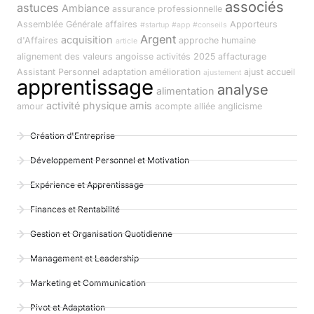
associés
astuces
Ambiance
assurance professionnelle
Assemblée Générale
affaires
Apporteurs
#startup #app #conseils
Argent
acquisition
d'Affaires
approche humaine
article
alignement des valeurs
angoisse
activités
2025
affacturage
Assistant Personnel
adaptation
amélioration
ajust
accueil
ajustement
apprentissage
analyse
alimentation
activité physique
amis
amour
acompte
alliée
anglicisme
Création d'Entreprise
Développement Personnel et Motivation
Expérience et Apprentissage
Finances et Rentabilité
Gestion et Organisation Quotidienne
Management et Leadership
Marketing et Communication
Pivot et Adaptation