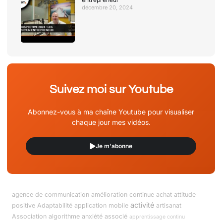
décembre 20, 2024
Suivez moi sur Youtube
Abonnez-vous à ma chaîne Youtube pour visualiser
chaque jour mes vidéos.
Je m'abonne
agence de communication
amélioration continue
achat
attitude
activité
positive
Adaptabilité
application mobile
artisanat
Association
algorithme
anxiété
associé
apprentissage continu