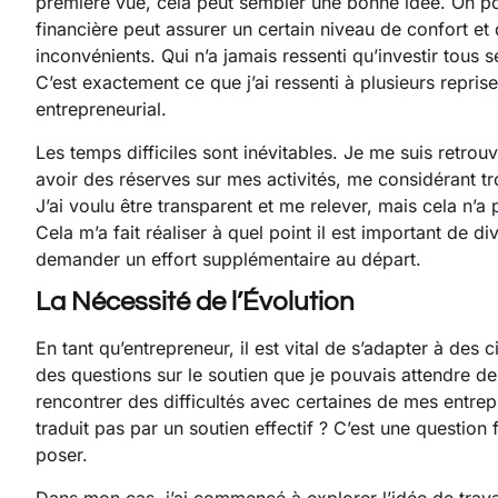
première vue, cela peut sembler une bonne idée. On pour
financière peut assurer un certain niveau de confort et
inconvénients. Qui n’a jamais ressenti qu’investir tous
C’est exactement ce que j’ai ressenti à plusieurs repri
entrepreneurial.
Les temps difficiles sont inévitables. Je me suis ret
avoir des réserves sur mes activités, me considérant tro
J’ai voulu être transparent et me relever, mais cela n’a
Cela m’a fait réaliser à quel point il est important de 
demander un effort supplémentaire au départ.
La Nécessité de l’Évolution
En tant qu’entrepreneur, il est vital de s’adapter à d
des questions sur le soutien que je pouvais attendre
rencontrer des difficultés avec certaines de mes entrep
traduit pas par un soutien effectif ? C’est une questio
poser.
Dans mon cas, j’ai commencé à explorer l’idée de travail