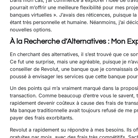
pourrait m’offrir une meilleure flexibilité pour mes proj
banques virtuelles ». J’avais des réticences, puisque 
étant très personnelle et humaine. Néanmoins, j’ai décidé
nouvelles options.
À la Recherche d’Alternatives : Mon Ex
En cherchant des alternatives, il s’est trouvé que ce so
Ce fut une surprise, mais une agréable, puisque je n’av
conseiller de Revolut, une banque que je connaissais d
poussé à envisager les services que cette banque pourra
Un des points qui m’a vraiment marqué dans la proposit
transaction. Comme beaucoup d’entre vous le savent, tr
rapidement devenir coûteux à cause des frais de transa
Ma banque traditionnelle avait toujours refusé de me p
payer des frais exorbitants.
Revolut a rapidement su répondre à mes besoins. Ils of
gratuites par mois, avec des frais très compétitifs. 