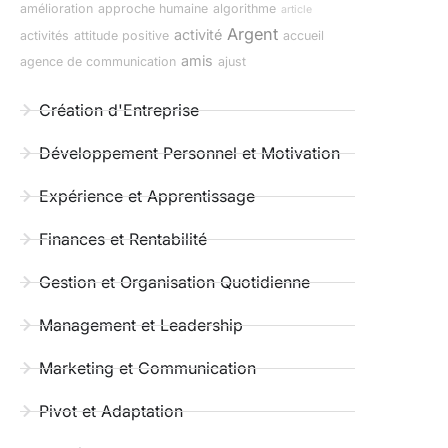
amélioration
approche humaine
algorithme
article
Argent
activité
activités
attitude positive
accueil
amis
agence de communication
ajust
Création d'Entreprise
Développement Personnel et Motivation
Expérience et Apprentissage
Finances et Rentabilité
Gestion et Organisation Quotidienne
Management et Leadership
Marketing et Communication
Pivot et Adaptation