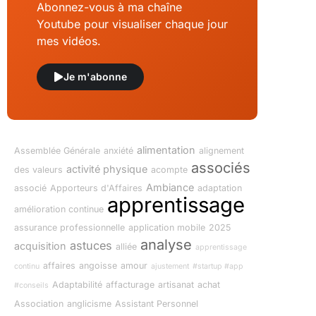
Abonnez-vous à ma chaîne
Youtube pour visualiser chaque jour
mes vidéos.
Je m'abonne
alimentation
Assemblée Générale
anxiété
alignement
associés
activité physique
des valeurs
acompte
Ambiance
associé
Apporteurs d'Affaires
adaptation
apprentissage
amélioration continue
assurance professionnelle
application mobile
2025
analyse
astuces
acquisition
alliée
apprentissage
affaires
angoisse
amour
continu
ajustement
#startup #app
Adaptabilité
affacturage
artisanat
achat
#conseils
Association
anglicisme
Assistant Personnel